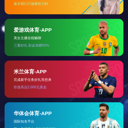
2016.6.14
世界杯体育官方网站-综合赛事平台2016年
旅游活动
为了丰富集体生活，增强企业凝聚力，感谢员工的辛勤工作，
促进员工身心的放松。世界杯体育官方网站-综合赛事平台于
2016年4月至5月，历时两个月的分批旅游活动安排圆满画上
More +
句号。公司组织员工分批出发和自由选择线路，到“神秘的东
方之光”——韩国；有着浓厚民族风情的美食购物之都——日