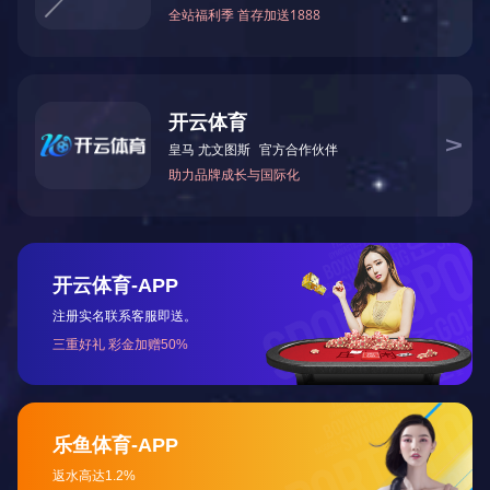
2016.9.22
世界杯体育官方网站-综合赛事平台19周年
庆典暨中秋联欢晚会圆满结束
广东世界杯体育官方网站-综合赛事平台19周年庆典暨中秋联
欢晚会圆满结束了！我们仍沉浸在欢乐之中久久回味。 本次
的晚会，为员工提供的交流平台，增强了大家的凝聚力和集体
More +
荣誉感。活动准备的充分和有序，充分体现了“翔海人”的纪律
作风和精神面貌——有责任感，团队协作能力强，和拼搏向上
的精神。在晚会上，集团周总经理为晚会致词和祝福，祝愿世
界杯体育官方网站-综合赛事平台越来越好！员工的精彩和默
契表演，给大家留下了深刻的印象。晚