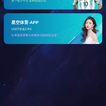
本；奢华的国度——迪拜等观光游览。 旅途中大家感受到公
司的温暖的关怀，一路上欢声笑语，更让人感动的是同事间不
分彼此，亲
2016.3.8
公司组织“三八节”员工活动
3月5日，世界杯体育官方网站-综合赛事平台组织全体员工开
展“庆三节”活动，活动现场气氛热烈，有激烈的“协力竞