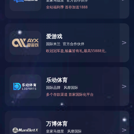
2016年，世界杯体育官方网站-综合赛事平台响应政府产业转型升级
号召，拓展集团业务范围，分期投资15亿元成立广东翔海光电科技
有限公司，进入光电研发制造领域。如今，翔海光电已发展成为全国
民营光电同行阵列的头部企业，并获得国家"高新技术企业"和"专精特
新企业"认定。
广东翔海光电科技有限公司成立初期，位于广佛北部交界里水镇新材
料产业基地，为客户提供OC面板OEM和ODM加工服务，包括液晶
显示面板、显示屏和显示器等电子产品。公司拥有丰富经验的精英管
理和技术团队，拥有先进的精密制造设备和多项自研专利技术，产品