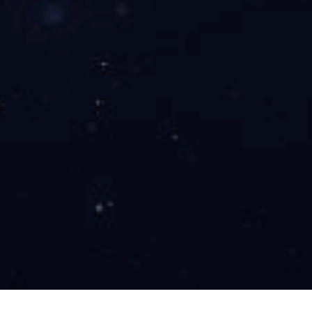
发展规划
成立时间