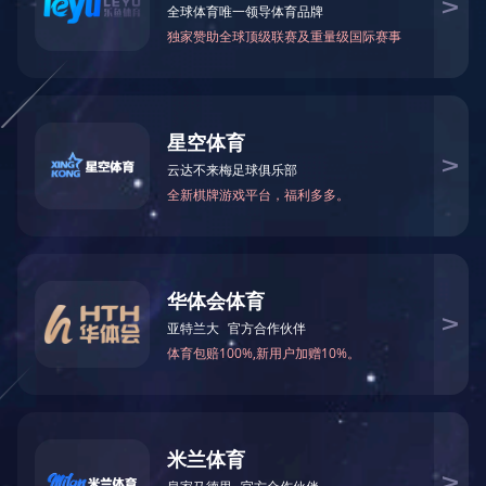
开工大吉
2023.2.2
15924
开工大吉！广东世界杯体育官方网站-综合赛事平台祝社会各
界同仁工作顺利，新年新象，心想事成，财源广进！
返回列表
简
繁
En