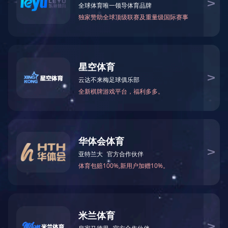
共賀新春，馬躍新程——廣東翔海集團2026新春聯歡晚宴圓滿舉行
2026.2.7
14531
返回列表
简
繁
En
「集團總部」0757-85588688
「傳真」0757-85598080